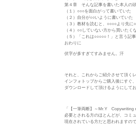
第４章 そんな記事を書いた本人の
（１）○○○を面白がって書いていた
（２）自分が○○いように書いていた
（３）教材を読むと、○○○○より先に
（４）○○していない方から買いたく
（５）「これは○○○○○！」と言う記
おわりに
伏字が多すぎてすみません。汗
それと、これからご紹介させて頂く
インフォトップからご購入後にすぐ
ダウンロードして頂けるようにして
「【一筆両断】～Mr.Y Copywriti
必要とされる方のほとんどが、コミ
現在されている方だと思われますの