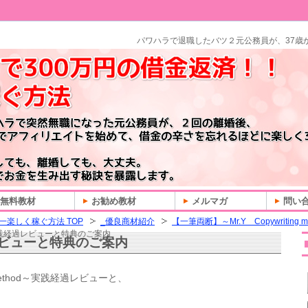
パワハラで退職したバツ２元公務員が、37歳
無料教材
お勧め教材
メルマガ
問い
一楽しく稼ぐ方法 TOP
_優良商材紹介
【一筆両断】～Mr.Y Copywriting m
践経過レビューと特典のご案内
ビューと特典のご案内
g method～実践経過レビューと、