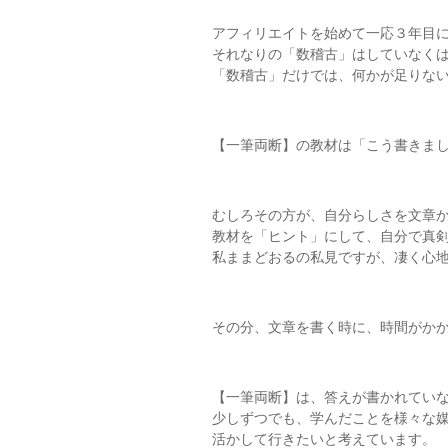
アフィリエイトを始めて一応３年目
それなりの「数稽古」はしていなく
「数稽古」だけでは、何かが足りな
【一筆両断】の教材は「こう書きま
むしろその方が、自分らしさを文章
教材を「ヒント」にして、自分で真
私ままどおるの私見ですが、凄く心
その分、文章を書く時に、時間がか
【一筆両断】は、答えが書かれてい
少しずつでも、学んだことを様々な
活かして行きたいと考えています。