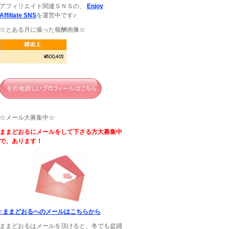
アフィリエイト関連ＳＮＳの、
Enjoy
Affiliate SNS
を運営中です♪
☆とある月に撮った報酬画像☆
☆メール大募集中☆
ままどおるにメールをして下さる方大募集中
で、あります！
↑ままどおるへのメールはこちらから
ままどおるはメールを頂けると、冬でも盆踊