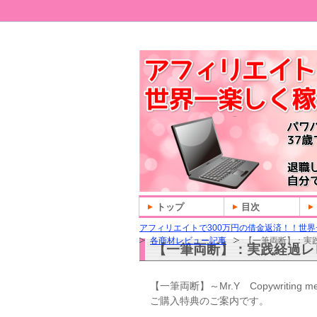
トップ
目次
アフィリエイトで300万円の借金返済！！世界
各商材レビュー記事
【一筆両断】：実
【一筆両断】：実践経過レ
【一筆両断】～Mr.Y Copywritin
ご購入特典のご案内です。