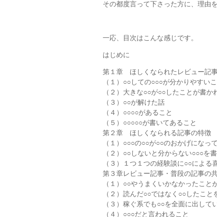
その都度言って下さった方に、理由
一応、目次はこんな感じです。
はじめに
第１章 ほしくなられたレビュー記
（１）○○しての○○○が分かりやすい
（２）大きな○○が○○したことが書か
（３）○○が解けた話
（４）○○○○があること
（５）○○○○○が書いてあること
第２章 ほしくなられる記事の特徴
（１）○○○の○○が○○のおかげになっ
（２）○○しないと分からない○○○を
（３）１つ１つの経験談に○○による
第３章レビュー記事・普段の記事の
（１）○○やうまくいかなかったことが
（２）読んだ○○ではなく○○したこと
（３）稼ぐ系でも○○を全面に出して
（４）○○○だと言われること