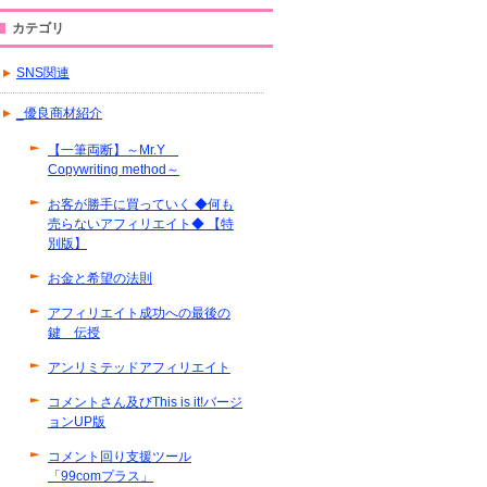
カテゴリ
SNS関連
_優良商材紹介
【一筆両断】～Mr.Y
Copywriting method～
お客が勝手に買っていく ◆何も
売らないアフィリエイト◆ 【特
別版】
お金と希望の法則
アフィリエイト成功への最後の
鍵 伝授
アンリミテッドアフィリエイト
コメントさん及びThis is it!バージ
ョンUP版
コメント回り支援ツール
「99comプラス」