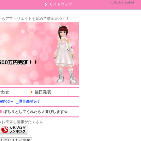
no flash installed
サイトマップ
からアフィリエイトを始めて借金完済！！
合わせ
後日発表
ethod～
|
_優良商材紹介
ぽちりとしてくれたら大喜びします☆
↓お役立ち情報がたくさん