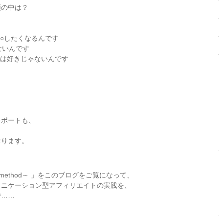
頭の中は？
○○したくなるんです
ないんです
事は好きじゃないんです
レポートも、
、
おります。
ng method～ 」をこのブログをご覧になって、
ュニケーション型アフィリエイトの実践を、
で……