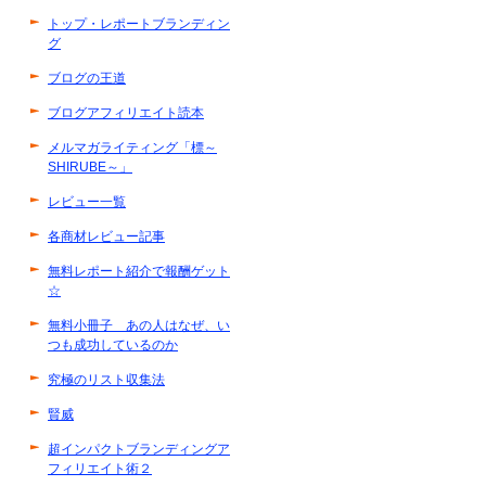
トップ・レポートブランディン
グ
ブログの王道
ブログアフィリエイト読本
メルマガライティング「標～
SHIRUBE～」
レビュー一覧
各商材レビュー記事
無料レポート紹介で報酬ゲット
☆
無料小冊子 あの人はなぜ、い
つも成功しているのか
究極のリスト収集法
賢威
超インパクトブランディングア
フィリエイト術２