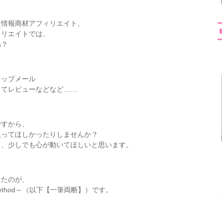
た情報商材アフィリエイト、
ィリエイトでは、
ね？
テップメール
してレビューなどなど……
ですから、
取ってほしかったりしませんか？
て、少しでも心が動いてほしいと思います。
えたのが、
g method～（以下【一筆両断】）です。