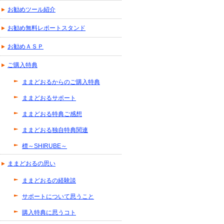
お勧めツール紹介
お勧め無料レポートスタンド
お勧めＡＳＰ
ご購入特典
ままどおるからのご購入特典
ままどおるサポート
ままどおる特典ご感想
ままどおる独自特典関連
標～SHIRUBE～
ままどおるの思い
ままどおるの経験談
サポートについて思うこと
購入特典に思うコト