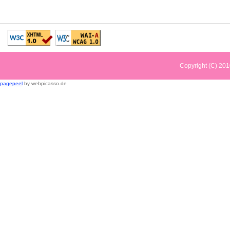
Copyright (C) 2
pagepeel
by webpicasso.de