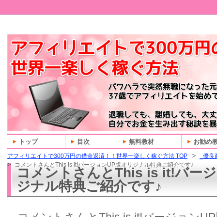
トップ
目次
無料教材
お勧め
アフィリエイトで300万円の借金返済！！世界一楽しく稼ぐ方法 TOP
_優良
コメントさんとThis is it!バージョンUP版オリジナル特典ご紹介です♪
コメントさんとThis is it!バ
ジナル特典ご紹介です♪