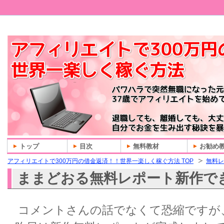
トップ
目次
無料教材
お勧め
アフィリエイトで300万円の借金返済！！世界一楽しく稼ぐ方法 TOP
無料レ
ままどおる無料レポート新作で
コメントさんの話でなくて恐縮ですが