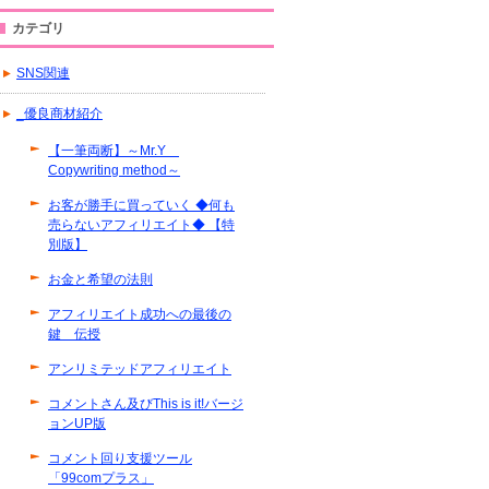
カテゴリ
SNS関連
_優良商材紹介
【一筆両断】～Mr.Y
Copywriting method～
お客が勝手に買っていく ◆何も
売らないアフィリエイト◆ 【特
別版】
お金と希望の法則
アフィリエイト成功への最後の
鍵 伝授
アンリミテッドアフィリエイト
コメントさん及びThis is it!バージ
ョンUP版
コメント回り支援ツール
「99comプラス」