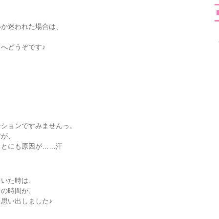
いか迷われた場合は、
へどうぞです♪
ンションですみませんっ。
すが、
ことにも原因が……汗
ていた時は、
新の時間が、
思い出しました♪