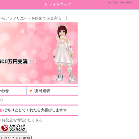
no flash installed
サイトマップ
からアフィリエイトを始めて借金完済！！
合わせ
後日発表
り
ぽちりとしてくれたら大喜びします☆
↓お役立ち情報がたくさん