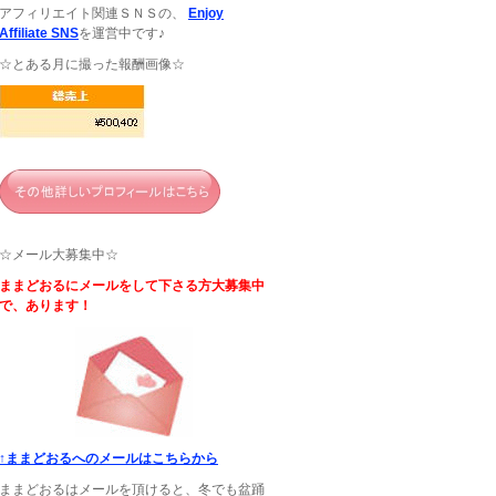
アフィリエイト関連ＳＮＳの、
Enjoy
Affiliate SNS
を運営中です♪
☆とある月に撮った報酬画像☆
☆メール大募集中☆
ままどおるにメールをして下さる方大募集中
で、あります！
↑ままどおるへのメールはこちらから
ままどおるはメールを頂けると、冬でも盆踊