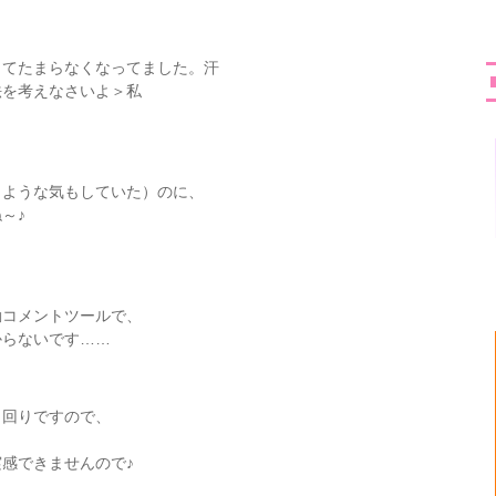
くてたまらなくなってました。汗
法を考えなさいよ＞私
（ような気もしていた）のに、
～♪
、
動コメントツールで、
からないです……
ト回りですので、
感できませんので♪