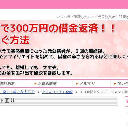
パワハラで退職したバツ２元公務員が、37歳
無料教材
お勧め教材
メルマガ
問い
一楽しく稼ぐ方法 TOP
アフィリエイト全般
１０時間耐久（？）コメント回
ト回り