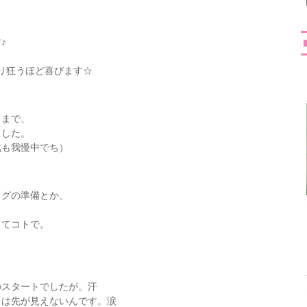
♪
り狂うほど喜びます☆
日まで、
ました。
成も我慢中でち）
ログの準備とか、
ってコトで。
のスタートでしたが。汗
）は先が見えないんです。涙