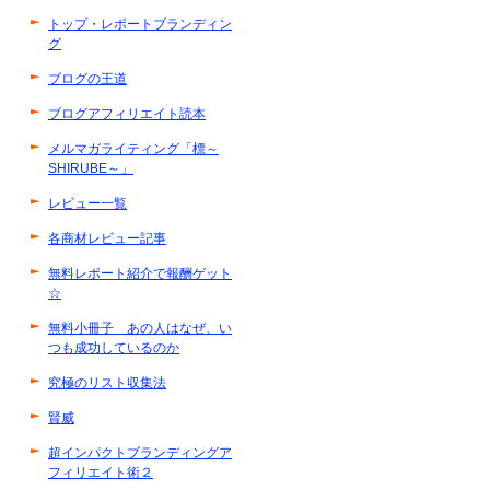
トップ・レポートブランディン
グ
ブログの王道
ブログアフィリエイト読本
メルマガライティング「標～
SHIRUBE～」
レビュー一覧
各商材レビュー記事
無料レポート紹介で報酬ゲット
☆
無料小冊子 あの人はなぜ、い
つも成功しているのか
究極のリスト収集法
賢威
超インパクトブランディングア
フィリエイト術２