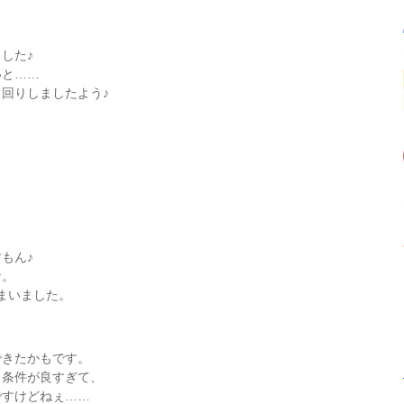
した♪
いと……
回りしましたよう♪
もん♪
な。
まいました。
できたかもです。
も条件が良すぎて、
ですけどねぇ……