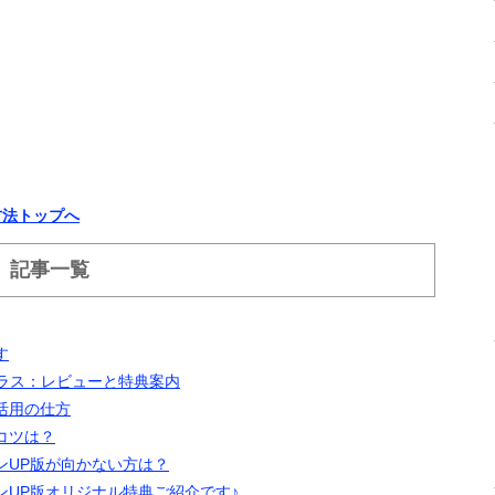
方法トップへ
）記事一覧
す
プラス：レビューと特典案内
活用の仕方
コツは？
ージョンUP版が向かない方は？
ージョンUP版オリジナル特典ご紹介です♪