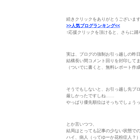
続きクリックをありがとうございます
>>人気ブログランキング<<
↑応援クリックを頂けると、さらに踊
実は、ブログの強制お引っ越しの昨
結構長い間コメント回りを封印して
（ついでに書くと、無料レポート作
そうでもしないと、お引っ越し先ブ
厳しかったですしね……
やっぱり優先順位はそっちでしょう
とか言いつつ、
結局はとっても記事の少ない状態で
ハイ、病人（ってゆーか花粉症人？